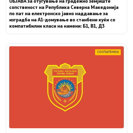
ОБЈАВА за отуѓување на градежно земјиште
сопственост на Република Северна Македонија
по пат на електронско јавно наддавање за
изградба на A1-домување во станбени куќи со
компатибилни класи на намени: Б1, В1, Д3
СООПШТЕНИЈА