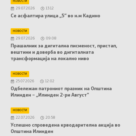
НОВОСТИ
29.07.2026
13:12
Се асфалтира улица „5“ во н.м Кадино
НОВОСТИ
29.07.2026
09:08
Прашалник за дигитална писменост, пристап,
вештини и доверба во дигиталната
трансформација на локално ниво
НОВОСТИ
25.07.2026
12:02
Oдбележан патрониот празник на Општина
Илинден – „Илинден 2-ри Август“
НОВОСТИ
22.07.2026
20:58
Успешно спроведена крводарителна акција во
Општина Илинден