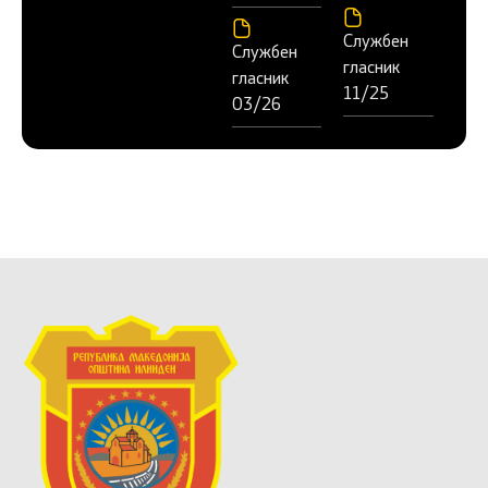
Службен
Службен
гласник
гласник
11/25
03/26