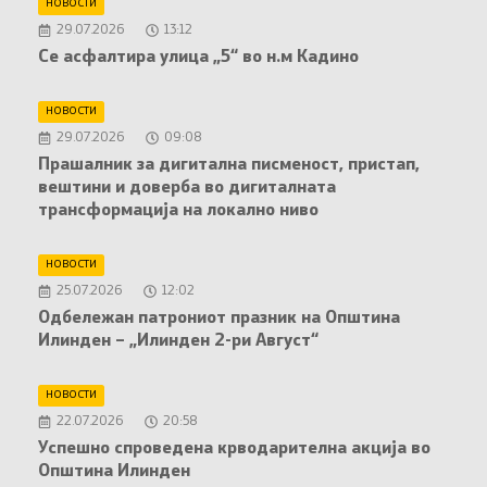
НОВОСТИ
29.07.2026
13:12
Се асфалтира улица „5“ во н.м Кадино
НОВОСТИ
29.07.2026
09:08
Прашалник за дигитална писменост, пристап,
вештини и доверба во дигиталната
трансформација на локално ниво
НОВОСТИ
25.07.2026
12:02
Oдбележан патрониот празник на Општина
Илинден – „Илинден 2-ри Август“
НОВОСТИ
22.07.2026
20:58
Успешно спроведена крводарителна акција во
Општина Илинден