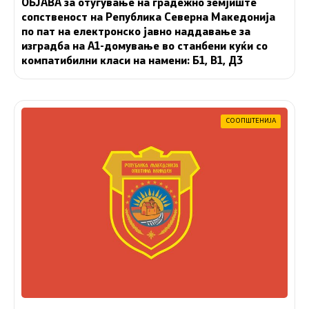
ОБЈАВА за отуѓување на градежно земјиште
сопственост на Република Северна Македонија
по пат на електронско јавно наддавање за
изградба на A1-домување во станбени куќи со
компатибилни класи на намени: Б1, В1, Д3
СООПШТЕНИЈА